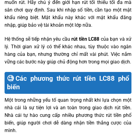
muốn rút. Hãy chú ý đến giới hạn rút tối thiểu tối đa mà
sân chơi quy định. Sau khi nhập số tiền, cần tạo một mật
khẩu riêng biệt. Mật khẩu này khác với mật khẩu đăng
nhập, giúp bảo vệ tài khoản một lớp nữa.
Hệ thống sẽ tiếp nhận yêu cầu
rút tiền LC88
của bạn và xử
lý. Thời gian xử lý có thể khác nhau, tùy thuộc vào ngân
hàng của bạn, nhưng thường chỉ mất vài phút. Việc nắm
vững các bước này giúp chủ động hơn trong mọi giao dịch.
🧐Các phương thức rút tiền LC88 phổ
biến
Một trong những yếu tố quan trọng nhất khi lựa chọn một
nhà cái là sự tiện lợi và an toàn trong giao dịch rút tiền.
Nhà cái tự hào cung cấp nhiều phương thức rút tiền phổ
biến, giúp người chơi dễ dàng nhận tiền thắng cược của
mình.