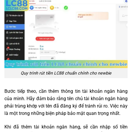
Quy trình rút tiền LC88 chuẩn chỉnh cho newbie
Bước tiếp theo, cần thêm thông tin tài khoản ngân hàng
của mình. Hãy đảm bảo rằng tên chủ tài khoản ngân hàng
phải trùng khớp với tên đã đăng ký để tránh rủi ro. Việc này
là một trong những biện pháp bảo mật quan trọng nhất.
Khi đã thêm tài khoản ngân hàng, sẽ cần nhập số tiền