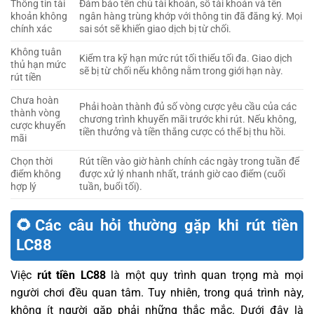
Thông tin tài
Đảm bảo tên chủ tài khoản, số tài khoản và tên
khoản không
ngân hàng trùng khớp với thông tin đã đăng ký. Mọi
chính xác
sai sót sẽ khiến giao dịch bị từ chối.
Không tuân
Kiểm tra kỹ hạn mức rút tối thiểu tối đa. Giao dịch
thủ hạn mức
sẽ bị từ chối nếu không nằm trong giới hạn này.
rút tiền
Chưa hoàn
Phải hoàn thành đủ số vòng cược yêu cầu của các
thành vòng
chương trình khuyến mãi trước khi rút. Nếu không,
cược khuyến
tiền thưởng và tiền thắng cược có thể bị thu hồi.
mãi
Chọn thời
Rút tiền vào giờ hành chính các ngày trong tuần để
điểm không
được xử lý nhanh nhất, tránh giờ cao điểm (cuối
hợp lý
tuần, buổi tối).
🌻Các câu hỏi thường gặp khi rút tiền
LC88
Việc
rút tiền LC88
là một quy trình quan trọng mà mọi
người chơi đều quan tâm. Tuy nhiên, trong quá trình này,
không ít người gặp phải những thắc mắc. Dưới đây là