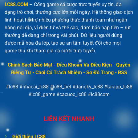
LC88.COM
– Cổng game cá cược trực tuyến uy tín, đa
dạng trò chơi, thưởng cực lớn mỗi ngày. Hệ thống giao dịch
linh hoạt hỗ trợ nhiều phương thức thanh toán như ngân
hàng nội địa, ví điện tử và thẻ cào, đảm bảo nạp tiền – rút
thưởng dễ dàng chỉ trong vài phút. Dữ liệu người dùng
được mã hóa đa lớp, tạo sự an tâm tuyệt đối cho mọi
game thủ khi tham gia cá cược trực tuyến.
Chính Sách Bảo Mật
-
Điều Khoản Và Điều Kiện
-
Quyền
Riêng Tư
-
Chơi Có Trách Nhiệm
-
Sơ Đồ Trang
-
RSS
#lc88 #nhacai_lc88 #lc88_bet #dangky_lc88 #taiapp_lc88
#lc88_game #cacuoc_lc88 #lc88com
LIÊN KẾT NHANH
Giới thiệu LC88