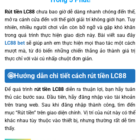
Rút tiền LC88
chưa bao giờ dễ dàng nhanh chóng đến thế,
mở ra cánh cửa đến với thế giới giải trí không giới hạn. Tuy
nhiên, nhiều người chơi vẫn còn bỡ ngỡ và gặp khó khăn
trong quá trình thực hiện giao dịch này. Bài viết sau đây
LC88 bet
sẽ giúp anh em thực hiện mọi thao tác một cách
mượt mà, từ đó biến những chiến thắng ảo thành giá trị
thực chỉ với vài cú nhấp chuột đơn giản.
🤩Hướng dẫn chi tiết cách rút tiền LC88
Để quá trình
rút tiền LC88
diễn ra thuận lợi, bạn hãy tuân
thủ các bước sau. Đầu tiên, hãy đăng nhập vào tài khoản
trên trang web. Sau khi đăng nhập thành công, tìm đến
mục “Rút tiền” trên giao diện chính. Vị trí của nút này có thể
khác nhau tùy thuộc vào thiết bị, nhưng thường rất dễ tìm
thấy.