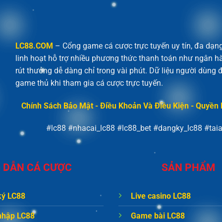
LC88.COM
– Cổng game cá cược trực tuyến uy tín, đa dạng
linh hoạt hỗ trợ nhiều phương thức thanh toán như ngân hàn
rút thưởng dễ dàng chỉ trong vài phút. Dữ liệu người dùng
game thủ khi tham gia cá cược trực tuyến.
Chính Sách Bảo Mật
-
Điều Khoản Và Điều Kiện
-
Quyền 
#lc88 #nhacai_lc88 #lc88_bet #dangky_lc88 #ta
 DẪN CÁ CƯỢC
SẢN PHẨM
ký LC88
Live casino LC88
nhập LC88
Game bài LC88