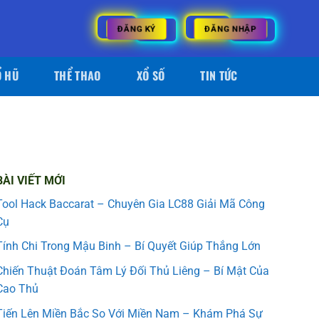
ĐĂNG KÝ
ĐĂNG NHẬP
Ổ HŨ
THỂ THAO
XỔ SỐ
TIN TỨC
BÀI VIẾT MỚI
Tool Hack Baccarat – Chuyên Gia LC88 Giải Mã Công
Cụ
Tính Chi Trong Mậu Binh – Bí Quyết Giúp Thắng Lớn
Chiến Thuật Đoán Tâm Lý Đối Thủ Liêng – Bí Mật Của
Cao Thủ
Tiến Lên Miền Bắc So Với Miền Nam – Khám Phá Sự