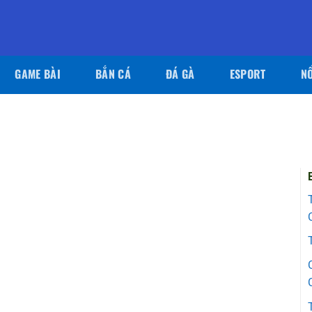
GAME BÀI
BẮN CÁ
ĐÁ GÀ
ESPORT
N