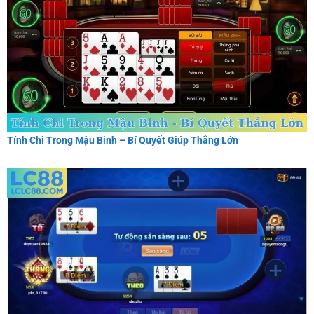
Tính Chi Trong Mậu Binh – Bí Quyết Giúp Thắng Lớn