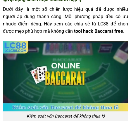
Dưới đây là một số chiến lược hiệu quả đã được nhiều
người áp dụng thành công. Mỗi phương pháp đều có ưu
nhược điểm riêng. Hãy xem các chia sẻ từ LC88 để chọn
được mẹo phù hợp mà không cần
tool hack Baccarat free
.
Kiểm soát vốn Baccarat để không thua lỗ