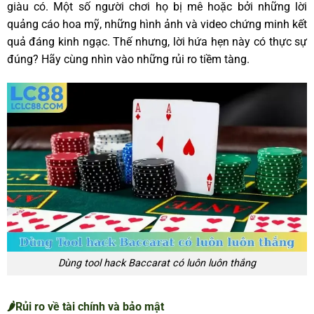
giàu có. Một số người chơi họ bị mê hoặc bởi những lời
quảng cáo hoa mỹ, những hình ảnh và video chứng minh kết
quả đáng kinh ngạc. Thế nhưng, lời hứa hẹn này có thực sự
đúng? Hãy cùng nhìn vào những rủi ro tiềm tàng.
Dùng tool hack Baccarat có luôn luôn thắng
🌶️Rủi ro về tài chính và bảo mật