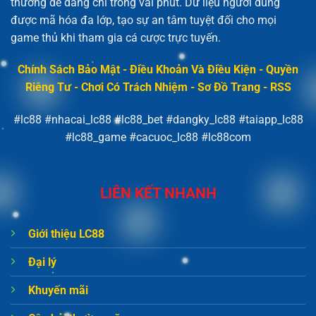
thưởng dễ dàng chỉ trong vài phút. Dữ liệu người dùng
được mã hóa đa lớp, tạo sự an tâm tuyệt đối cho mọi
game thủ khi tham gia cá cược trực tuyến.
Chính Sách Bảo Mật
-
Điều Khoản Và Điều Kiện
-
Quyền
Riêng Tư
-
Chơi Có Trách Nhiệm
-
Sơ Đồ Trang
-
RSS
#lc88 #nhacai_lc88 #lc88_bet #dangky_lc88 #taiapp_lc88
#lc88_game #cacuoc_lc88 #lc88com
LIÊN KẾT NHANH
Giới thiệu LC88
Đại lý
Khuyến mãi