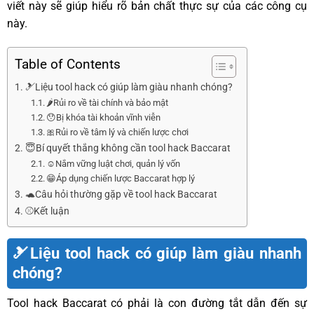
viết này sẽ giúp hiểu rõ bản chất thực sự của các công cụ
này.
Table of Contents
🎿Liệu tool hack có giúp làm giàu nhanh chóng?
🌶️Rủi ro về tài chính và bảo mật
😯Bị khóa tài khoản vĩnh viễn
🎀Rủi ro về tâm lý và chiến lược chơi
😇Bí quyết thắng không cần tool hack Baccarat
☺️Nắm vững luật chơi, quản lý vốn
😁Áp dụng chiến lược Baccarat hợp lý
🐢Câu hỏi thường gặp về tool hack Baccarat
⚾Kết luận
🎿Liệu tool hack có giúp làm giàu nhanh
chóng?
Tool hack Baccarat có phải là con đường tắt dẫn đến sự