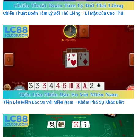
Chiến Thuật Đoán Tâm Lý Đối Thủ Liêng – Bí Mật Của Cao Thủ
Tiến Lên Miền Bắc So Với Miền Nam – Khám Phá Sự Khác Biệt