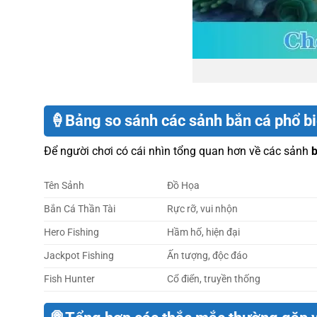
🍦Bảng so sánh các sảnh bắn cá phổ b
Để người chơi có cái nhìn tổng quan hơn về các sảnh
b
Tên Sảnh
Đồ Họa
Bắn Cá Thần Tài
Rực rỡ, vui nhộn
Hero Fishing
Hầm hố, hiện đại
Jackpot Fishing
Ấn tượng, độc đáo
Fish Hunter
Cổ điển, truyền thống