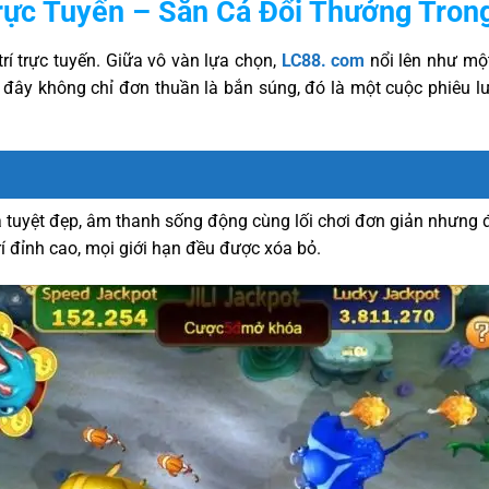
rực Tuyến – Săn Cá Đổi Thưởng Tron
rí trực tuyến. Giữa vô vàn lựa chọn,
LC88. com
nổi lên như mộ
ại đây không chỉ đơn thuần là bắn súng, đó là một cuộc phiêu l
 tuyệt đẹp, âm thanh sống động cùng lối chơi đơn giản nhưng đầ
í đỉnh cao, mọi giới hạn đều được xóa bỏ.