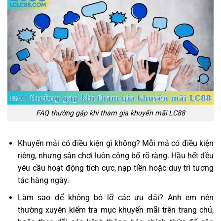
FAQ thường gặp khi tham gia khuyến mãi LC88
Khuyến mãi có điều kiện gì không? Mỗi mã có điều kiện
riêng, nhưng sân chơi luôn công bố rõ ràng. Hầu hết đều
yêu cầu hoạt động tích cực, nạp tiền hoặc duy trì tương
tác hàng ngày.
Làm sao để không bỏ lỡ các ưu đãi? Anh em nên
thường xuyên kiểm tra mục khuyến mãi trên trang chủ,