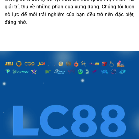
giải trí, thu về những phần quà xứng đáng. Chúng tôi luôn
nỗ lực để mỗi trải nghiệm của bạn đều trở nên đặc biệt,
đáng nhớ.