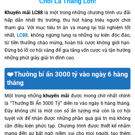
Chơi Là Thắng Lớn!
Khuyến mãi LC88
là một trong những chương trình ưu đãi
hấp dẫn nhất thị trường, thu hút hàng triệu người chơi
tham gia. Với mục tiêu tri ân và mang lại trải nghiệm tốt
nhất,
LC88.
không ngừng tung ra những sự kiện độc đáo,
từ tiền thưởng chào mừng, hoàn trả cược không giới hạn.
Đừng bỏ lỡ cơ hội vàng để gia tăng vốn cược và tận hưởng
những phút giây giải trí đỉnh cao.
❤️Thưởng bí ẩn 3000 tỷ vào ngày 6 hàng
tháng
Một trong những
khuyến mãi
được mong chờ nhất chính
là “Thưởng Bí Ẩn 3000 Tỷ” diễn ra vào ngày 6 hàng tháng.
Đây không chỉ là một con số ấn tượng mà còn là cơ hội
tuyệt vời để nhận được những phần quà giá trị mà không
cần điều kiện phức tạp. Chương trình được thiết kế nhằm
mang đến sự bất ngờ, niềm vui cho mọi người, tạo thêm