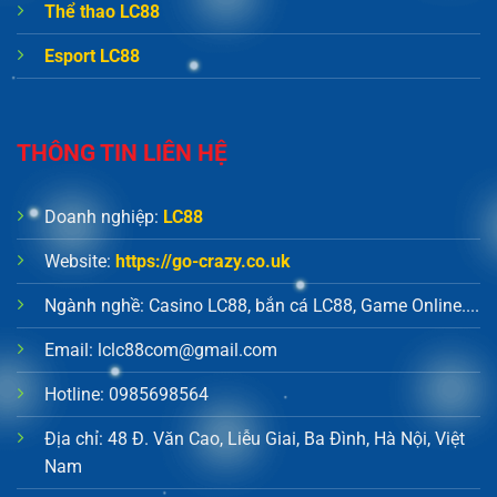
Thể thao LC88
Esport LC88
THÔNG TIN LIÊN HỆ
Doanh nghiệp:
LC88
Website:
https://go-crazy.co.uk
Ngành nghề: Casino LC88, bắn cá LC88, Game Online....
Email:
lclc88com@gmail.com
Hotline: 0985698564
Địa chỉ: 48 Đ. Văn Cao, Liễu Giai, Ba Đình, Hà Nội, Việt
Nam