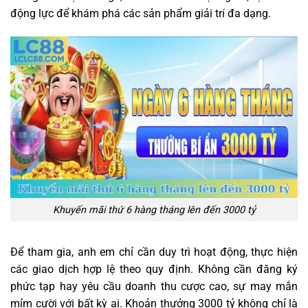
động lực để khám phá các sản phẩm giải trí đa dạng.
Khuyến mãi thứ 6 hàng tháng lên đến 3000 tỷ
Để tham gia, anh em chỉ cần duy trì hoạt động, thực hiện
các giao dịch hợp lệ theo quy định. Không cần đăng ký
phức tạp hay yêu cầu doanh thu cược cao, sự may mắn
mỉm cười với bất kỳ ai. Khoản thưởng 3000 tỷ không chỉ là