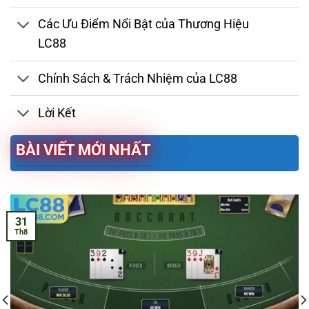
Các Ưu Điểm Nổi Bật của Thương Hiệu
LC88
Chính Sách & Trách Nhiệm của LC88
Lời Kết
BÀI VIẾT MỚI NHẤT
31
Th8