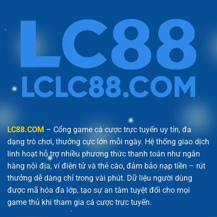
LC88.COM
– Cổng game cá cược trực tuyến uy tín, đa
dạng trò chơi, thưởng cực lớn mỗi ngày. Hệ thống giao dịch
linh hoạt hỗ trợ nhiều phương thức thanh toán như ngân
hàng nội địa, ví điện tử và thẻ cào, đảm bảo nạp tiền – rút
thưởng dễ dàng chỉ trong vài phút. Dữ liệu người dùng
được mã hóa đa lớp, tạo sự an tâm tuyệt đối cho mọi
game thủ khi tham gia cá cược trực tuyến.