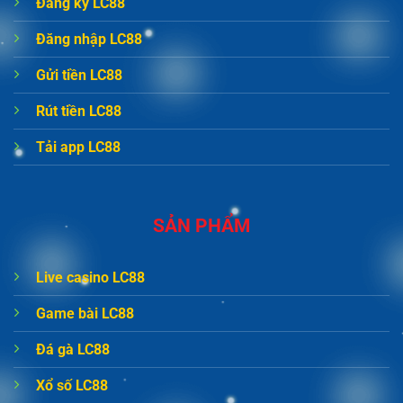
Đăng ký LC88
Đăng nhập LC88
Gửi tiền LC88
Rút tiền LC88
Tải app LC88
SẢN PHẨM
Live casino LC88
Game bài LC88
Đá gà LC88
Xổ số LC88