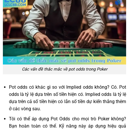
Các vấn đề thắc mắc về pot odds trong Poker
Pot odds có khác gì so với Implied odds không? Có. Pot
odds là tỷ lệ dựa trên số tiền hiện có. Implied odds là tỷ lệ
dựa trên cả số tiền hiện có lẫn số tiền dự kiến thắng thêm
ở các vòng sau.
Tôi có thể áp dụng Pot Odds cho mọi trò Poker không?
Bạn hoàn toàn có thể. Kỹ năng này áp dụng hiệu quả