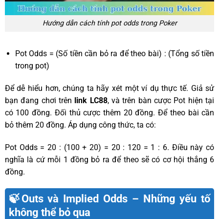
Hướng dẫn cách tính pot odds trong Poker
Pot Odds = (Số tiền cần bỏ ra để theo bài) : (Tổng số tiền
trong pot)
Để dễ hiểu hơn, chúng ta hãy xét một ví dụ thực tế. Giả sử
bạn đang chơi trên
link LC88
, và trên bàn cược Pot hiện tại
có 100 đồng. Đối thủ cược thêm 20 đồng. Để theo bài cần
bỏ thêm 20 đồng. Áp dụng công thức, ta có:
Pot Odds = 20 : (100 + 20) = 20 : 120 = 1 : 6. Điều này có
nghĩa là cứ mỗi 1 đồng bỏ ra để theo sẽ có cơ hội thắng 6
đồng.
🍃Outs và Implied Odds – Những yếu tố
không thể bỏ qua