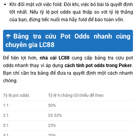
Khi đối mặt với việc fold: Đôi khi, việc bỏ bài là quyết định
tốt nhất. Nếu tỷ lệ pot odds quá thấp so với tỷ lệ thắng
của bạn, đừng tiếc nuối mà hãy fold để bảo toàn vốn.
☂️Bảng tra cứu Pot Odds nhanh cùng
chuyên gia LC88
Để tiện lợi hơn,
nhà cái LC88
cung cấp bảng tra cứu pot
odds nhanh thay vì áp dụng
cách tính pot odds trong Poker
.
Bạn chỉ cần tra bảng để đưa ra quyết định một cách nhanh
chóng.
Tỷ lệ pot odds
Tỷ lệ % thắng tối thiểu để theo
1:1
50%
2:1
33.33%
3:1
25%
4:1
20%