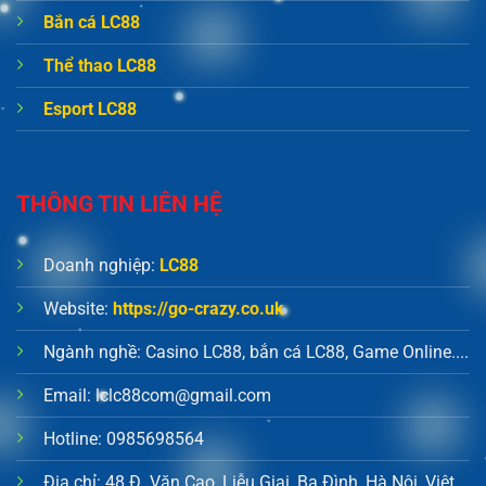
Bắn cá LC88
Thể thao LC88
Esport LC88
THÔNG TIN LIÊN HỆ
Doanh nghiệp:
LC88
Website:
https://go-crazy.co.uk
Ngành nghề: Casino LC88, bắn cá LC88, Game Online....
Email:
lclc88com@gmail.com
Hotline: 0985698564
Địa chỉ: 48 Đ. Văn Cao, Liễu Giai, Ba Đình, Hà Nội, Việt