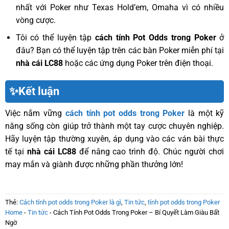
nhất với Poker như Texas Hold’em, Omaha vì có nhiều
vòng cược.
Tôi có thể luyện tập
cách tính Pot Odds trong Poker
ở
đâu? Bạn có thể luyện tập trên các bàn Poker miễn phí tại
nhà cái LC88
hoặc các ứng dụng Poker trên điện thoại.
✨Kết luận
Việc nắm vững
cách tính pot odds trong Poker
là một kỹ
năng sống còn giúp trở thành một tay cược chuyên nghiệp.
Hãy luyện tập thường xuyên, áp dụng vào các ván bài thực
tế tại
nhà cái LC88
để nâng cao trình độ. Chúc người chơi
may mắn và giành được những phần thưởng lớn!
Thẻ:
Cách tính pot odds trong Poker là gì
,
Tin tức
,
tính pot odds trong Poker
Home
-
Tin tức
-
Cách Tính Pot Odds Trong Poker – Bí Quyết Làm Giàu Bất
Ngờ