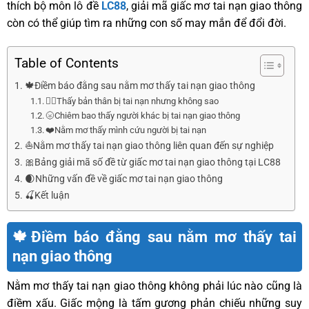
thích bộ môn lô đề
LC88
, giải mã giấc mơ tai nạn giao thông
còn có thể giúp tìm ra những con số may mắn để đổi đời.
Table of Contents
🍁Điềm báo đằng sau nằm mơ thấy tai nạn giao thông
❤️‍🔥Thấy bản thân bị tai nạn nhưng không sao
🌝Chiêm bao thấy người khác bị tai nạn giao thông
❤️Nằm mơ thấy mình cứu người bị tai nạn
⛵Nằm mơ thấy tai nạn giao thông liên quan đến sự nghiệp
🎀Bảng giải mã số đề từ giấc mơ tai nạn giao thông tại LC88
🌒Những vấn đề về giấc mơ tai nạn giao thông
🍒Kết luận
🍁Điềm báo đằng sau nằm mơ thấy tai
nạn giao thông
Nằm mơ thấy tai nạn giao thông không phải lúc nào cũng là
điềm xấu. Giấc mộng là tấm gương phản chiếu những suy