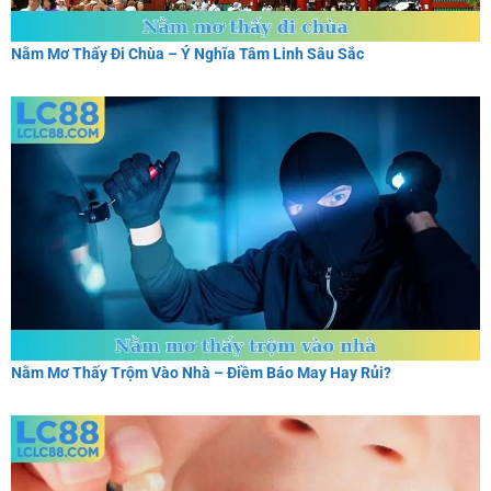
Nằm Mơ Thấy Đi Chùa – Ý Nghĩa Tâm Linh Sâu Sắc
Nằm Mơ Thấy Trộm Vào Nhà – Điềm Báo May Hay Rủi?