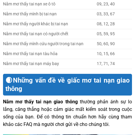
Nằm mơ thấy tai nạn xe ô tô
09, 23, 40
Nằm mơ thấy mình bị tai nạn
03, 33, 67
Nằm mơ thấy người khác bị tai nạn
08, 12, 28
Nằm mơ thấy tai nạn có người chết
05, 59, 95
Nằm mơ thấy mình cứu người trong tai nạn
50, 60, 90
Nằm mơ thấy tai nạn tàu hỏa
10, 15, 66
Nằm mơ thấy tai nạn máy bay
17, 71, 74
🌒Những vấn đề về giấc mơ tai nạn giao
thông
Nằm mơ thấy tai nạn giao thông
thường phản ánh sự lo
lắng, căng thẳng hoặc cảm giác mất kiểm soát trong cuộc
sống của bạn. Để có thông tin chuẩn hơn hãy cùng tham
khảo các FAQ mà người chơi gửi về cho chúng tôi.