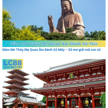
Nằm Mơ Thấy Mẹ Quan Âm Đánh Số Mấy – Sổ mơ giải mã con số