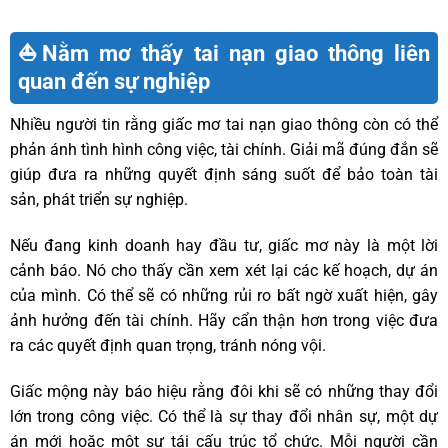
⛵Nằm mơ thấy tai nạn giao thông liên
quan đến sự nghiệp
Nhiều người tin rằng giấc mơ tai nạn giao thông còn có thể
phản ánh tình hình công việc, tài chính. Giải mã đúng đắn sẽ
giúp đưa ra những quyết định sáng suốt để bảo toàn tài
sản, phát triển sự nghiệp.
Nếu đang kinh doanh hay đầu tư, giấc mơ này là một lời
cảnh báo. Nó cho thấy cần xem xét lại các kế hoạch, dự án
của mình. Có thể sẽ có những rủi ro bất ngờ xuất hiện, gây
ảnh hưởng đến tài chính. Hãy cẩn thận hơn trong việc đưa
ra các quyết định quan trọng, tránh nóng vội.
Giấc mộng này báo hiệu rằng đôi khi sẽ có những thay đổi
lớn trong công việc. Có thể là sự thay đổi nhân sự, một dự
án mới hoặc một sự tái cấu trúc tổ chức. Mỗi người cần