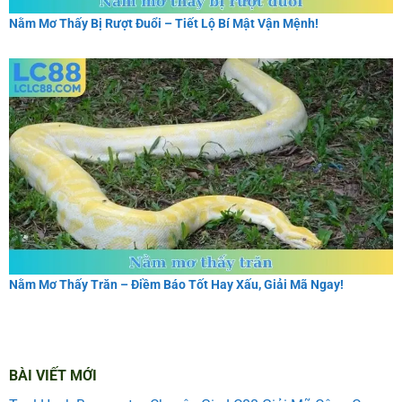
Nằm Mơ Thấy Bị Rượt Đuổi – Tiết Lộ Bí Mật Vận Mệnh!
Nằm Mơ Thấy Trăn – Điềm Báo Tốt Hay Xấu, Giải Mã Ngay!
BÀI VIẾT MỚI