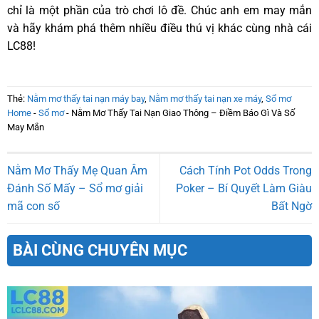
chỉ là một phần của trò chơi lô đề. Chúc anh em may mắn
và hãy khám phá thêm nhiều điều thú vị khác cùng nhà cái
LC88!
Thẻ:
Nằm mơ thấy tai nạn máy bay
,
Nằm mơ thấy tai nạn xe máy
,
Sổ mơ
Home
-
Sổ mơ
-
Nằm Mơ Thấy Tai Nạn Giao Thông – Điềm Báo Gì Và Số
May Mắn
Nằm Mơ Thấy Mẹ Quan Âm
Cách Tính Pot Odds Trong
Đánh Số Mấy – Sổ mơ giải
Poker – Bí Quyết Làm Giàu
mã con số
Bất Ngờ
BÀI CÙNG CHUYÊN MỤC