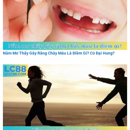
Nằm Mơ Thấy Gãy Răng Chảy Máu Là Điềm Gì? Có Đại Hung?