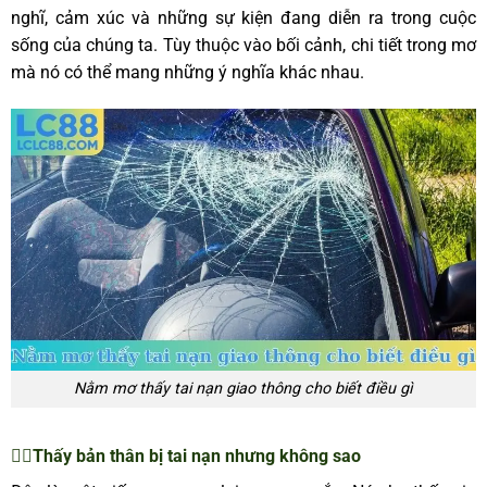
nghĩ, cảm xúc và những sự kiện đang diễn ra trong cuộc
sống của chúng ta. Tùy thuộc vào bối cảnh, chi tiết trong mơ
mà nó có thể mang những ý nghĩa khác nhau.
Nằm mơ thấy tai nạn giao thông cho biết điều gì
❤️‍🔥Thấy bản thân bị tai nạn nhưng không sao