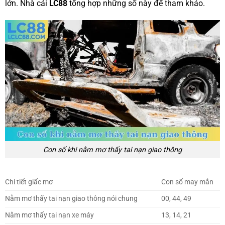
lớn. Nhà cái
LC88
tổng hợp những số này để tham khảo.
Con số khi nằm mơ thấy tai nạn giao thông
Chi tiết giấc mơ
Con số may mắn
Nằm mơ thấy tai nạn giao thông nói chung
00, 44, 49
Nằm mơ thấy tai nạn xe máy
13, 14, 21